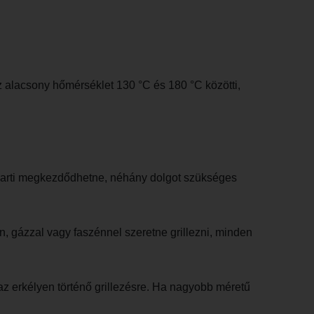
Az alacsony hőmérséklet 130 °C és 180 °C közötti,
rillparti megkezdődhetne, néhány dolgot szükséges
on, gázzal vagy faszénnel szeretne grillezni, minden
 az erkélyen történő grillezésre. Ha nagyobb méretű