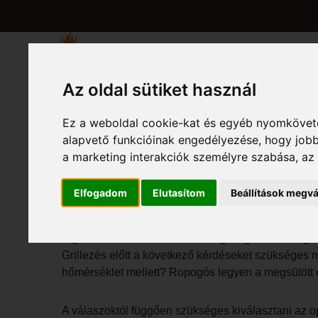
KEZDŐLAP
BEMU
Az oldal sütiket használ
Ez a weboldal cookie-kat és egyéb nyomköveté
alapvető funkcióinak engedélyezése
,
hogy jobb
A GRILLEZ
a marketing interakciók személyre szabása
,
az
Elfogadom
Elutasítom
Beállítások megvá
A helyes grillezés folyamata multi grillezővel!
A grillezési módszernek szükséges igazodnia a gril
Grillezés előtt a következő kérdéseket szükséges
hőmérséklet mellett? Ropogós legyen a megsütött
A válaszoktól függően szükséges kiválasztani az opt