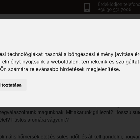
Érdeklődjön telefono
+36 30 551 7006
TATKOZÁS
VIDEÓK-TULAJDONSÁGOK
TERMÉKEK
BLO
si technológiákat használ a böngészési élmény javítása é
 élményt nyújtsunk a weboldalon
,
termékeink és szolgáltat
ÉS HELYES FOLYAMATAI G
 Ön számára relevánsabb hirdetések megjelenítése
.
ltoztatása
lezni kívánt ételhez. A különböző húsokban, a zöldségekben és tá
 megválaszolnunk magunknak. Mit akarunk grillezni? Hosszú süt
 étel? Füstös aromára vágyunk?
imális hőmérsékletet és sütési időt, és át kell gondolni, hogyan 