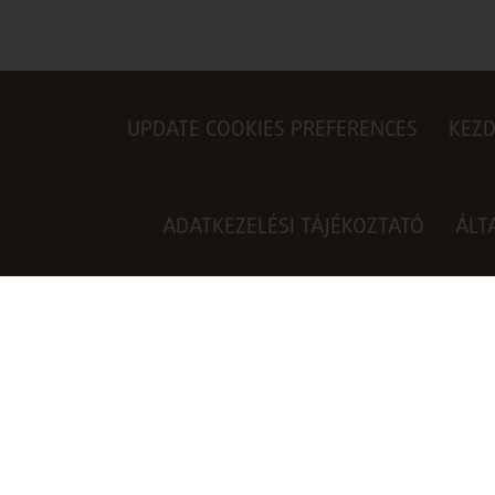
UPDATE COOKIES PREFERENCES
KEZ
ADATKEZELÉSI TÁJÉKOZTATÓ
ÁLT