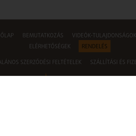
DŐLAP
BEMUTATKOZÁS
VIDEÓK-TULAJDONSÁGO
ELÉRHETŐSÉGEK
RENDELÉS
ALÁNOS SZERZŐDÉSI FELTÉTELEK
SZÁLLÍTÁSI ÉS FI