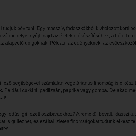
 tudjuk bővíteni. Egy masszív, fadeszkákból kivitelezett kerti p
ovábbi helyet nyújt majd az ételek előkészítéséhez, a hűtött ita
az alapvető dolgoknak. Például az edényeknek, az evőeszközö
ező segítségével számtalan vegetáriánus finomság is elkészíthe
k. Például cukkini, padlizsán, paprika vagy gomba. De akad még
at!
 egy lédús, grillezett őszibarackhoz? A remekül bevált, klassz
s grillezhet, és ezáltal ízletes finomságokat tudunk elkészíteni
ítés