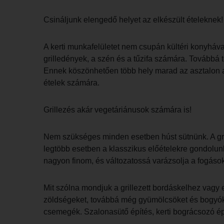
Csináljunk elengedő helyet az elkészült ételeknek!
A kerti munkafelületet nem csupán kültéri konyhával
grilledények, a szén és a tűzifa számára. Továbbá t
Ennek köszönhetően több hely marad az asztalon 
ételek számára.
Grillezés akár vegetáriánusok számára is!
Nem szükséges minden esetben húst sütnünk. A grill
legtöbb esetben a klasszikus előételekre gondolun
nagyon finom, és változatossá varázsolja a fogások
Mit szólna mondjuk a grillezett bordáskelhez vagy
zöldségeket, továbbá még gyümölcsöket és bogyókat i
csemegék. Szalonasütő építés, kerti bográcsozó ép