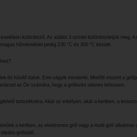
el esetében különböző. Az alábbi 3 szintet különböztetjük meg. 
a magas hőmérséklet pedig 230 °C és 300 °C közötti.
shez?
elek és hűsítő italok. Erre vágyik mindenki. Mielőtt viszont a g
tanácsot az Ön számára, hogy a grillezés sikeres lehessen.
egfelelő tartozékokra. Akár az erkélyen, akár a kertben, a terasz
rűek a kertben, az elektromos grill vagy a multi grill alkalmas
ideális grillsütő.