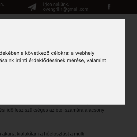
n:
Írjon nekünk:
ovengrill1@gmail.com
G
VÉLEMÉNYEK
ELÉRHETŐSÉGEK
RENDELÉS
rdekében a következő célokra:
a webhely
ásaink iránti érdeklődésének mérése, valamint
RILLEZŐVEL
rsaikban csak ezáltal alakulhat ki az optimális íz.
ési idő lesz szükséges az étel számára alacsony
akarja kialakítani a hőeloszlást a multi