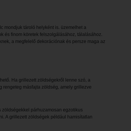
olc mondjuk tároló helyként is. üzemelhet a
lok és finom köretek felszolgálásához, tálalásához.
knek, a megfelelő dekorációnak és persze maga az
tő. Ha grillezett zöldségekről lenne szó, a
 rengeteg másfajta zöldség, amely grillezve
ikus zöldségekkel párhuzamosan egzotikus
. A grillezett zöldségek például hamisítatlan