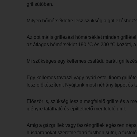
grillsütőben.
Milyen hőmérsékletre lesz szükség a grillezéshez?
Az optimális grillezési hőmérséklet minden grillét
az átlagos hőmérséklet 180 °C és 230 °C közötti, 
Mi szükséges egy kellemes családi, baráti grillezé
Egy kellemes tavaszi vagy nyári este, finom grillét
lesz előkészíteni. Nyújtunk most néhány tippet és 
Először is, szükség lesz a megfelelő grillre és a m
igényre található és építtethető megfelelő grill.
Amíg a gázgrillek vagy faszéngrillek egészen népsze
húsdarabokat szeretne forró füstben sütni, a füstölő 