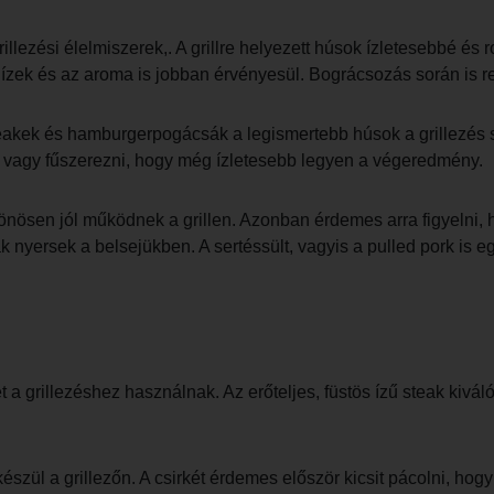
llezési élelmiszerek,. A grillre helyezett húsok ízletesebbé é
z ízek és az aroma is jobban érvényesül. Bográcsozás során is 
 steakek és hamburgerpogácsák a legismertebb húsok a grillezés
 vagy fűszerezni, hogy még ízletesebb legyen a végeredmény.
ülönösen jól működnek a grillen. Azonban érdemes arra figyeln
k nyersek a belsejükben. A sertéssült, vagyis a pulled pork is 
 a grillezéshez használnak. Az erőteljes, füstös ízű steak kivá
észül a grillezőn. A csirkét érdemes először kicsit pácolni, hog