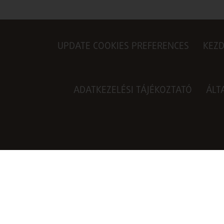
UPDATE COOKIES PREFERENCES
KEZ
ADATKEZELÉSI TÁJÉKOZTATÓ
ÁLT