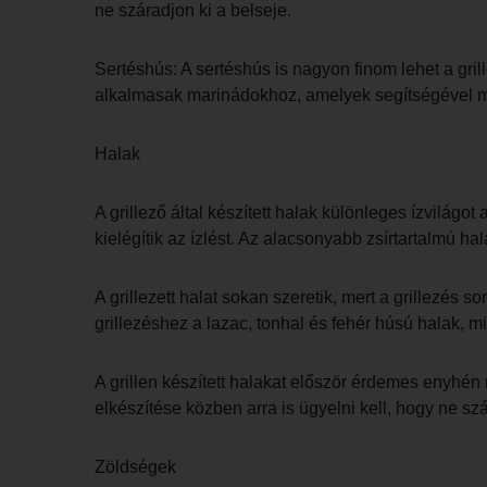
ne száradjon ki a belseje.
Sertéshús: A sertéshús is nagyon finom lehet a gril
alkalmasak marinádokhoz, amelyek segítségével mé
Halak
A grillező által készített halak különleges ízvilá
kielégítik az ízlést. Az alacsonyabb zsírtartalmú ha
A grillezett halat sokan szeretik, mert a grillezés
grillezéshez a lazac, tonhal és fehér húsú halak, mi
A grillen készített halakat először érdemes enyhén
elkészítése közben arra is ügyelni kell, hogy ne szár
Zöldségek