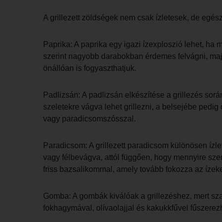
A grillezett zöldségek nem csak ízletesek, de egés
Paprika: A paprika egy igazi ízexploszió lehet, ha m
szerint nagyobb darabokban érdemes felvágni, majd 
önállóan is fogyaszthatjuk.
Padlizsán: A padlizsán elkészítése a grillezés sor
szeletekre vágva lehet grillezni, a belsejébe pedig 
vagy paradicsomszósszal.
Paradicsom: A grillezett paradicsom különösen ízle
vagy félbevágva, attól függően, hogy mennyire szer
friss bazsalikommal, amely tovább fokozza az ízeke
Gomba: A gombák kiválóak a grillezéshez, mert sza
fokhagymával, olívaolajjal és kakukkfűvel fűszerezh