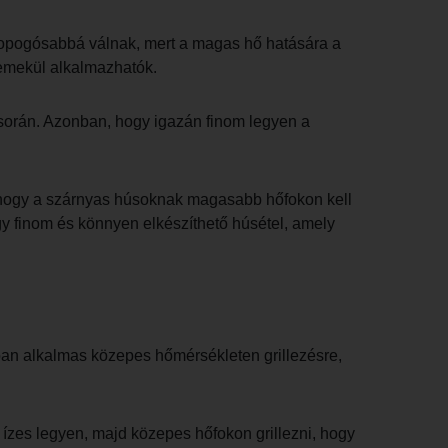
s ropogósabbá válnak, mert a magas hő hatására a
remekül alkalmazhatók.
 során. Azonban, hogy igazán finom legyen a
i, hogy a szárnyas húsoknak magasabb hőfokon kell
egy finom és könnyen elkészíthető húsétel, amely
lóan alkalmas közepes hőmérsékleten grillezésre,
y ízes legyen, majd közepes hőfokon grillezni, hogy