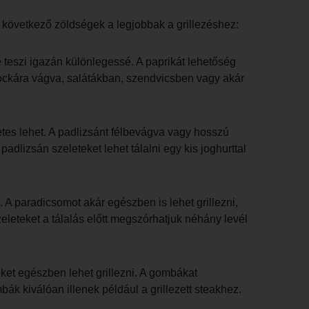
A következő zöldségek a legjobbak a grillezéshez:
ze teszi igazán különlegessé. A paprikát lehetőség
 kockára vágva, salátákban, szendvicsben vagy akár
etes lehet. A padlizsánt félbevágva vagy hosszú
padlizsán szeleteket lehet tálalni egy kis joghurttal
 A paradicsomot akár egészben is lehet grillezni,
eleteket a tálalás előtt megszórhatjuk néhány levél
ket egészben lehet grillezni. A gombákat
ák kiválóan illenek például a grillezett steakhez.