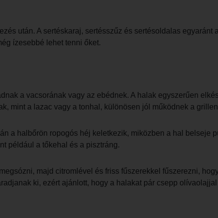
lezés után. A sertéskaraj, sertésszűz és sertésoldalas egyaránt 
g ízesebbé lehet tenni őket.
got adnak a vacsorának vagy az ebédnek. A halak egyszerűen elké
lak, mint a lazac vagy a tonhal, különösen jól működnek a grillen
 során a halbőrön ropogós héj keletkezik, miközben a hal belseje
nt például a tőkehal és a pisztráng.
 megsózni, majd citromlével és friss fűszerekkel fűszerezni, ho
adjanak ki, ezért ajánlott, hogy a halakat pár csepp olívaolajjal á