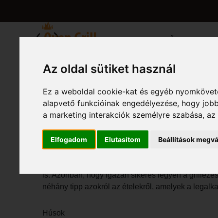
KEZDŐLAP
BEMU
Az oldal sütiket használ
Ez a weboldal cookie-kat és egyéb nyomköveté
MELYEK A LE
alapvető funkcióinak engedélyezése
,
hogy jobb
a marketing interakciók személyre szabása
,
az
Melyek a legalkalmasabb ételek a grillezéshez?
Elfogadom
Elutasítom
Beállítások megvá
A grillezés nem csak egy szórakoztató tevékenys
is. Azonban, hogy igazán sikeres legyen a grillezé
néhány tipp azokról az ételekről, amelyek a legalk
Húsok