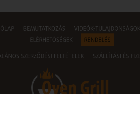
DŐLAP
BEMUTATKOZÁS
VIDEÓK-TULAJDONSÁGO
ELÉRHETŐSÉGEK
RENDELÉS
ALÁNOS SZERZŐDÉSI FELTÉTELEK
SZÁLLÍTÁSI ÉS FI