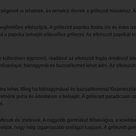
zségesek is lehetnek, és remekül illenek a grillezett húsokhoz. 
egfelelően elkészítjük. A grillezett paprika füstös íze és édes í
a paprika belsejét eltávolítva grillezni. Az elkészült paprikát
án különösen egyszerű, ráadásul az elkészült fogás rendkívül ízl
olívaolajat, fokhagymát és bazsalikomot lehet adni. Az elkészült 
tes lehet, főleg ha fokhagymával és bazsalikommal fűszerezzük.
etnénk puha és édeskésre a belsejét. A grillezett paradicsom sz
t.
ftosak és ízletesek. A nagyobb gombákat félbevágva, a kisebbe
etjük, hogy még izgalmasabb ízvilágot kapjunk. A grillezett gomb