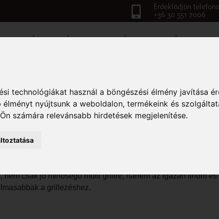
Érdeklődjön telefono
+36 30 551 7006
TATKOZÁS
VIDEÓK-TULAJDONSÁGOK
TERMÉKEK
BLO
si technológiákat használ a böngészési élmény javítása é
GALKALMASABB ÉTELEK G
 élményt nyújtsunk a weboldalon
,
termékeink és szolgáltat
 Ön számára relevánsabb hirdetések megjelenítése
.
ltoztatása
ég a nyári hónapokban, de egyben a kertészkedés és a gasztro
s, nem csak jó minőségű multi grillre, hanem az igazán finom és
almasabbak a grillezéshez.