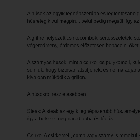
A húsok az egyik legnépszerűbb és legfontosabb gri
húsréteg kívül megpirul, belül pedig megsül, így a
A grillre helyezett csirkecombok, sertésszeletek,
végeredmény, érdemes előzetesen bepácolni őket,
A szárnyas húsok, mint a csirke- és pulykamell, k
sülniük, hogy biztosan átsüljenek, és ne maradjana
kiválóan működik a grillen.
A húsokról részletesebben
Steak: A steak az egyik legnépszerűbb hús, amelyet
így a belseje megmarad puha és lédús.
Csirke: A csirkemell, comb vagy szárny is remekül k