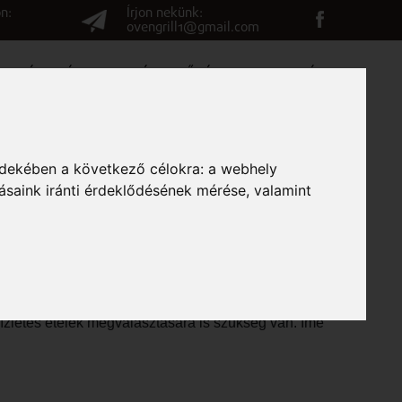
n:
Írjon nekünk:
ovengrill1@gmail.com
G
VÉLEMÉNYEK
ELÉRHETŐSÉGEK
RENDELÉS
rdekében a következő célokra:
a webhely
RILLEZÉSHEZ?
ásaink iránti érdeklődésének mérése, valamint
nómiai élmények megélésének egyik legjobb módja
 ízletes ételek megválasztására is szükség van. Íme