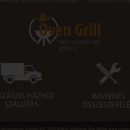
ALÁNOS SZERZŐDÉSI FELTÉTELEK
SZÁLLÍTÁSI ÉS FI
SZÁGOS HÁZHOZ
INGYENES
SZÁLLÍTÁS
ÖSSZESZEREL
jog fenntartva: Szamikó Kft., 2026 Miskolc Készítette: Kiss Sándor
www.visualce