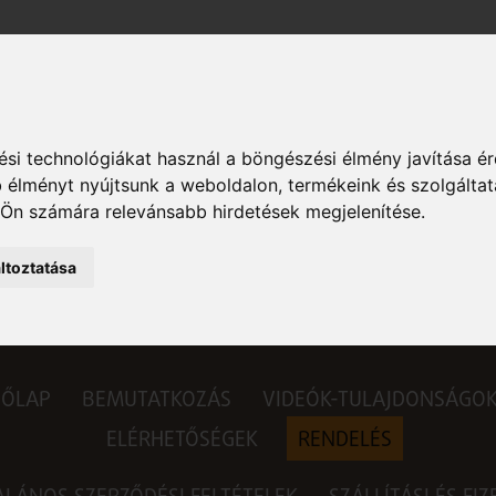
si technológiákat használ a böngészési élmény javítása é
 élményt nyújtsunk a weboldalon
,
termékeink és szolgáltat
404-es hiba
 Ön számára relevánsabb hirdetések megjelenítése
.
ltoztatása
Az oldal nem található
DŐLAP
BEMUTATKOZÁS
VIDEÓK-TULAJDONSÁGO
ELÉRHETŐSÉGEK
RENDELÉS