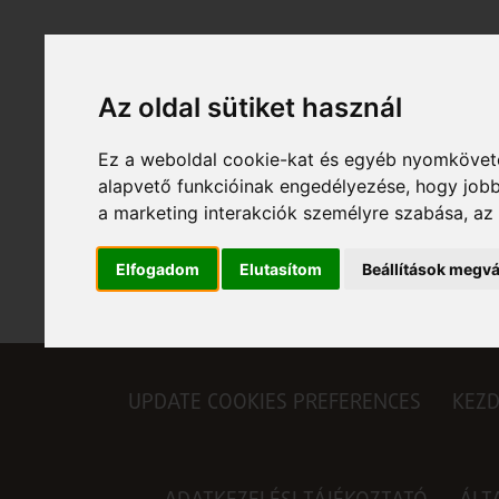
Az oldal sütiket használ
Ez a weboldal cookie-kat és egyéb nyomköveté
alapvető funkcióinak engedélyezése
,
hogy jobb
a marketing interakciók személyre szabása
,
az
Elfogadom
Elutasítom
Beállítások megvá
UPDATE COOKIES PREFERENCES
KEZ