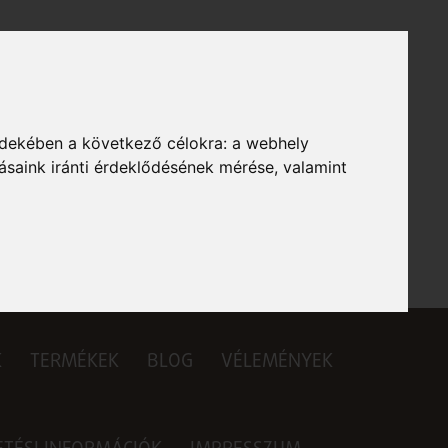
rdekében a következő célokra:
a webhely
ásaink iránti érdeklődésének mérése, valamint
K
TERMÉKEK
BLOG
VÉLEMÉNYEK